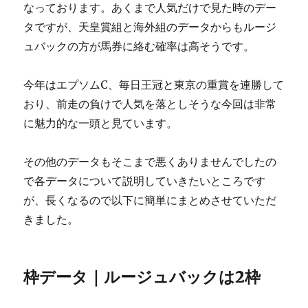
なっております。あくまで人気だけで見た時のデー
タですが、天皇賞組と海外組のデータからもルージ
ュバックの方が馬券に絡む確率は高そうです。
今年はエプソムC、毎日王冠と東京の重賞を連勝して
おり、前走の負けで人気を落としそうな今回は非常
に魅力的な一頭と見ています。
その他のデータもそこまで悪くありませんでしたの
で各データについて説明していきたいところです
が、長くなるので以下に簡単にまとめさせていただ
きました。
枠データ｜ルージュバックは2枠