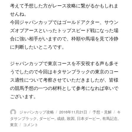
考えて予想した方がレース攻略に繋がるかもしれま
せんね。
今回ジャパンカップではゴールドアクター、サウン
ズオブアースといったトップスピード戦になった場
合に強い相手がいますので、枠順や馬場を見て冷静
に判断したいところです。
ジャパンカップで東京コースを不安視する声も多そ
うでしたので今回はキタサンブラックの東京のコー
ス適性について考察させていただきましたが、皆様
の競馬予想の一つの材料として参考になれば幸いで
ございます。
投
ジャパンカップ攻略
投
2016年11月21日
カ
予想・見解
タ
キ
稿
稿
テ
グ
タサンブラック
,
ダービー
,
成績
,
敗因
,
日本ダービー
,
有馬記念
,
者
日:
ゴ
東京
【ジ
コメント
リ
ャ