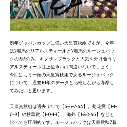
例年ジャパンカップに強い天皇賞秋組ですが、今年
は2着馬のリアルスティールと7着馬のルージュバッ
クの2頭のみ。キタサンブラックと人気を分け合うリ
アルスティールは上位争いは間違いないでしょう。
今回はもう一頭の天皇賞秋組であるルージュバック
について、過去10年のデータと比較しながら考察し
てみたいと思います。
天皇賞秋組は過去10年で【6-6-7-44】。菊花賞【1-1-
0-9】や秋華賞【1-0-1-1】、海外【1-2-2-46】などと
比べても圧倒的です。ルージュバックは天皇賞秋7着