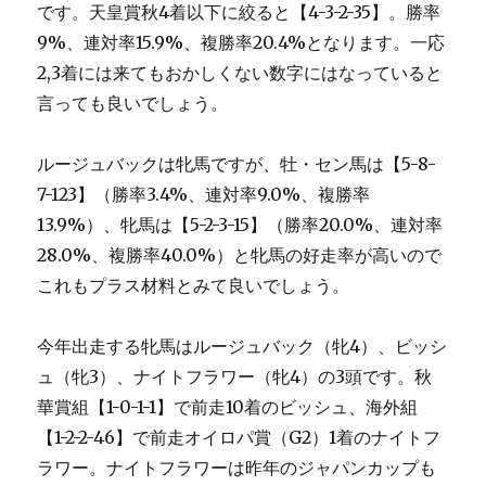
です。天皇賞秋4着以下に絞ると【4-3-2-35】。勝率
9%、連対率15.9%、複勝率20.4%となります。一応
2,3着には来てもおかしくない数字にはなっていると
言っても良いでしょう。
ルージュバックは牝馬ですが、牡・セン馬は【5-8-
7-123】（勝率3.4%、連対率9.0%、複勝率
13.9%）、牝馬は【5-2-3-15】（勝率20.0%、連対率
28.0%、複勝率40.0%）と牝馬の好走率が高いので
これもプラス材料とみて良いでしょう。
今年出走する牝馬はルージュバック（牝4）、ビッシ
ュ（牝3）、ナイトフラワー（牝4）の3頭です。秋
華賞組【1-0-1-1】で前走10着のビッシュ、海外組
【1-2-2-46】で前走オイロパ賞（G2）1着のナイトフ
ラワー。ナイトフラワーは昨年のジャパンカップも