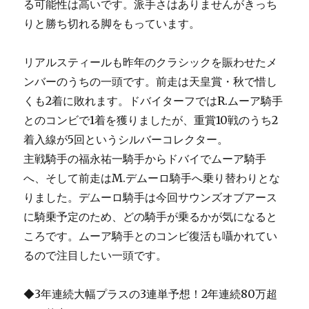
る可能性は高いです。派手さはありませんがきっち
りと勝ち切れる脚をもっています。
リアルスティールも昨年のクラシックを賑わせたメ
ンバーのうちの一頭です。前走は天皇賞・秋で惜し
くも2着に敗れます。ドバイターフではR.ムーア騎手
とのコンビで1着を獲りましたが、重賞10戦のうち2
着入線が5回というシルバーコレクター。
主戦騎手の福永祐一騎手からドバイでムーア騎手
へ、そして前走はM.デムーロ騎手へ乗り替わりとな
りました。デムーロ騎手は今回サウンズオブアース
に騎乗予定のため、どの騎手が乗るかが気になると
ころです。ムーア騎手とのコンビ復活も囁かれてい
るので注目したい一頭です。
◆3年連続大幅プラスの3連単予想！2年連続80万超