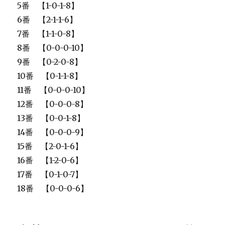
5番 【1-0-1-8】
6番 【2-1-1-6】
7番 【1-1-0-8】
8番 【0-0-0-10】
9番 【0-2-0-8】
10番 【0-1-1-8】
11番 【0-0-0-10】
12番 【0-0-0-8】
13番 【0-0-1-8】
14番 【0-0-0-9】
15番 【2-0-1-6】
16番 【1-2-0-6】
17番 【0-1-0-7】
18番 【0-0-0-6】