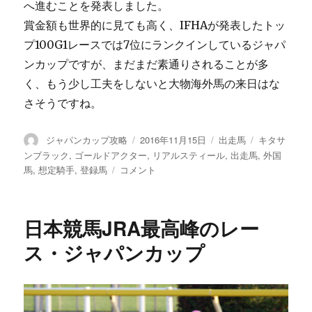
へ進むことを発表しました。
賞金額も世界的に見ても高く、IFHAが発表したトッ
プ100G1レースでは7位にランクインしているジャパ
ンカップですが、まだまだ素通りされることが多
く、もう少し工夫をしないと大物海外馬の来日はな
さそうですね。
投
ジャパンカップ攻略
投
2016年11月15日
カ
出走馬
タ
キタサ
稿
稿
テ
グ
ンブラック
,
ゴールドアクター
,
リアルスティール
,
出走馬
,
外国
者
日:
ゴ
馬
,
想定騎手
,
登録馬
ジ
コメント
リ
ャ
ー
パ
ン
日本競馬JRA最高峰のレー
カ
ッ
ス・ジャパンカップ
プ
2016
の
出