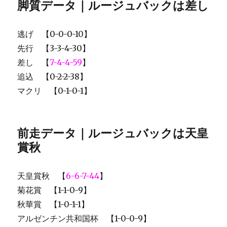
脚質データ｜ルージュバックは差し
逃げ 【0-0-0-10】
先行 【3-3-4-30】
差し 【
7-4-4-59
】
追込 【0-2-2-38】
マクリ 【0-1-0-1】
前走データ｜ルージュバックは天皇
賞秋
天皇賞秋 【
6-6-7-44
】
菊花賞 【1-1-0-9】
秋華賞 【1-0-1-1】
アルゼンチン共和国杯 【1-0-0-9】