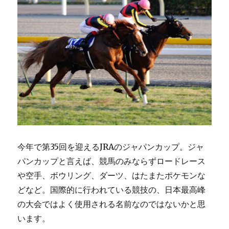
走
予
定
馬
21
頭
（う
ち
外
国
馬
3
頭）
｜
今年で第35回を迎えるJRAのジャパンカップ。ジャ
競
パンカップと言えば、競馬のみならずロードレース
走
馬・
や空手、ボウリング、ダーツ、はたまたポケモンな
想
どなど。国際的に行われている競技の、日本最高峰
定
の大会ではよく使用される名前なのではないかと思
騎
手
います。
に