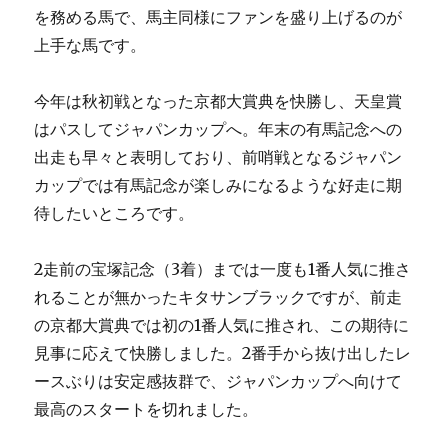
を務める馬で、馬主同様にファンを盛り上げるのが
上手な馬です。
今年は秋初戦となった京都大賞典を快勝し、天皇賞
はパスしてジャパンカップへ。年末の有馬記念への
出走も早々と表明しており、前哨戦となるジャパン
カップでは有馬記念が楽しみになるような好走に期
待したいところです。
2走前の宝塚記念（3着）までは一度も1番人気に推さ
れることが無かったキタサンブラックですが、前走
の京都大賞典では初の1番人気に推され、この期待に
見事に応えて快勝しました。2番手から抜け出したレ
ースぶりは安定感抜群で、ジャパンカップへ向けて
最高のスタートを切れました。