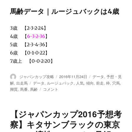
馬齢データ｜ルージュバックは4歳
3歳 【2-3-2-24】
4歳 【
6-3-2-36
】
5歳 【2-3-4-36】
6歳 【0-1-0-22】
7歳上 【0-0-2-20】
投
ジャパンカップ攻略
投
2016年11月24日
カ
データ
,
予想・見
稿
稿
テ
解
,
出走馬
タ
データ
,
ルージュバック
,
人気
,
傾向
,
前走
,
枠
,
穴馬
,
者
日:
ゴ
脚質
,
馬番
,
馬齢
グ
【ジ
コメント
リ
ャ
ー
パ
ン
【ジャパンカップ2016予想考
カ
ッ
察】キタサンブラックの東京
プ