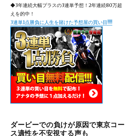
◆3年連続大幅プラスの3連単予想！2年連続80万超
えを的中！
3連単1点勝負に人生を賭けた予想屋の買い目!!!!
ダービーでの負けが原因で東京コー
ス適性を不安視する声も